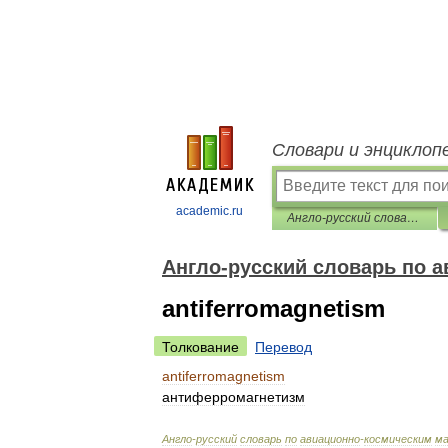
Словари и энциклоп
academic.ru
Англо-русский словарь по авиационно-космическим материалам
Англо-русский словарь по 
antiferromagnetism
Толкование
Перевод
antiferromagnetism
антиферромагнетизм
Англо
-
русский
словарь
по
авиационно
-
космическим
м