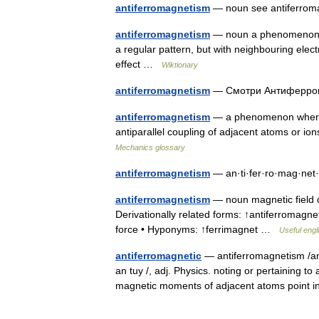
antiferromagnetism
— noun see antiferro
antiferromagnetism
— noun a phenomenon, s
a regular pattern, but with neighbouring elect
effect …
Wiktionary
antiferromagnetism
— Смотри Антиферр
antiferromagnetism
— a phenomenon where c
antiparallel coupling of adjacent atoms or 
Mechanics glossary
antiferromagnetism
— an·ti·fer·ro·mag·n
antiferromagnetism
— noun magnetic field c
Derivationally related forms: ↑antiferromagn
force • Hyponyms: ↑ferrimagnet …
Useful engl
antiferromagnetic
— antiferromagnetism /an t
an tuy /, adj. Physics. noting or pertaining to
magnetic moments of adjacent atoms poin