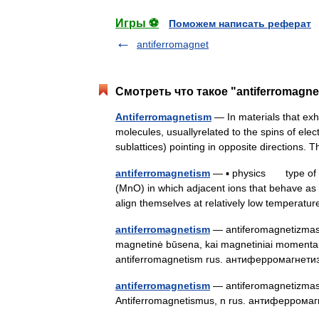
Игры ⚽
Поможем написать реферат
antiferromagnet
Смотреть что такое "antiferromagne
Antiferromagnetism
— In materials that exh
molecules, usuallyrelated to the spins of elect
sublattices) pointing in opposite directions.
antiferromagnetism
— ▪ physics type of m
(MnO) in which adjacent ions that behave as
align themselves at relatively low tempera
antiferromagnetism
— antiferomagnetizmas s
magnetinė būsena, kai magnetiniai momentai 
antiferromagnetism rus. антиферромагне
antiferromagnetism
— antiferomagnetizmas st
Antiferromagnetismus, n rus. антиферрома