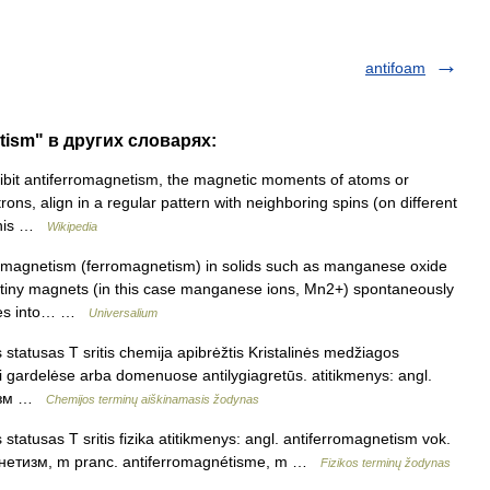
antifoam
tism" в других словарях:
ibit antiferromagnetism, the magnetic moments of atoms or
rons, align in a regular pattern with neighboring spins (on different
 This …
Wikipedia
agnetism (ferromagnetism) in solids such as manganese oxide
 tiny magnets (in this case manganese ions, Mn2+) spontaneously
tures into… …
Universalium
tatusas T sritis chemija apibrėžtis Kristalinės medžiagos
gardelėse arba domenuose antilygiagretūs. atitikmenys: angl.
тизм …
Chemijos terminų aiškinamasis žodynas
atusas T sritis fizika atitikmenys: angl. antiferromagnetism vok.
гнетизм, m pranc. antiferromagnétisme, m …
Fizikos terminų žodynas