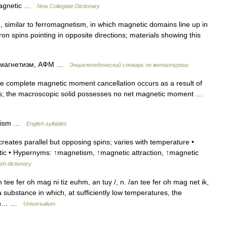
magnetic …
New Collegiate Dictionary
imilar to ferromagnetism, in which magnetic domains line up in
ron spins pointing in opposite directions; materials showing this
омагнетизм, АФМ …
Энциклопедический словарь по металлургии
omplete magnetic moment cancellation occurs as a result of
ions; the macroscopic solid possesses no net magnetic moment …
et·ism …
English syllables
reates parallel but opposing spins; varies with temperature •
etic • Hypernyms: ↑magnetism, ↑magnetic attraction, ↑magnetic
ish dictionary
ee fer oh mag ni tiz euhm, an tuy /, n. /an tee fer oh mag net ik,
 a substance in which, at sufficiently low temperatures, the
t in… …
Universalium