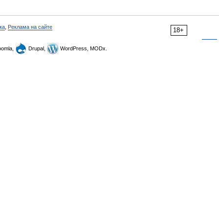
ка
,
Реклама на сайте
18+
omla,
Drupal,
WordPress, MODx.