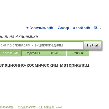
Запомнить сайт
Словарь на свой сайт
RU
едии на Академике
Найти!
Толкования
Переводы
Книги
Игры ⚽
авиационно-космическим материалам
атериалам
. —
М
.
:
Воениздат
.
И
.
Ф
.
Борисов
.
1972
.